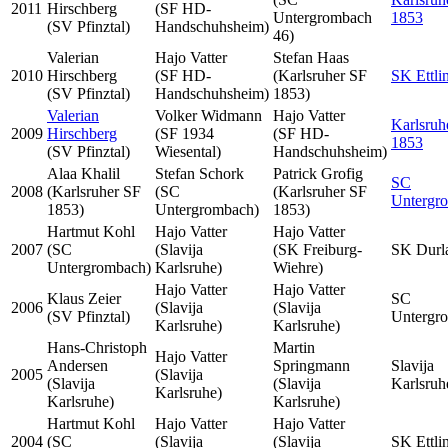
2011
Hirschberg
(SF HD-
Untergrombach
1853
(SV Pfinztal)
Handschuhsheim)
46)
Valerian
Hajo Vatter
Stefan Haas
2010
Hirschberg
(SF HD-
(Karlsruher SF
SK Ettli
(SV Pfinztal)
Handschuhsheim)
1853)
Valerian
Volker Widmann
Hajo Vatter
Karlsruh
2009
Hirschberg
(SF 1934
(SF HD-
1853
(SV Pfinztal)
Wiesental)
Handschuhsheim)
Alaa Khalil
Stefan Schork
Patrick Grofig
SC
2008
(Karlsruher SF
(SC
(Karlsruher SF
Untergr
1853)
Untergrombach)
1853)
Hartmut Kohl
Hajo Vatter
Hajo Vatter
2007
(SC
(Slavija
(SK Freiburg-
SK Durl
Untergrombach)
Karlsruhe)
Wiehre)
Hajo Vatter
Hajo Vatter
Klaus Zeier
SC
2006
(Slavija
(Slavija
(SV Pfinztal)
Untergr
Karlsruhe)
Karlsruhe)
Hans-Christoph
Martin
Hajo Vatter
Andersen
Springmann
Slavija
2005
(Slavija
(Slavija
(Slavija
Karlsruh
Karlsruhe)
Karlsruhe)
Karlsruhe)
Hartmut Kohl
Hajo Vatter
Hajo Vatter
2004
(SC
(Slavija
(Slavija
SK Ettli