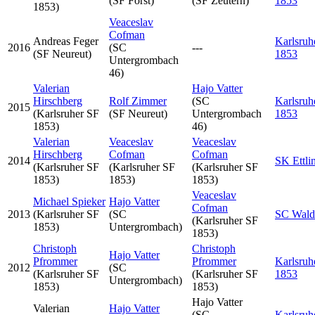
(SF Forst)
(SF Zeutern)
1853
1853)
Veaceslav
Cofman
Andreas Feger
Karlsruh
2016
(SC
---
(SF Neureut)
1853
Untergrombach
46)
Valerian
Hajo Vatter
Hirschberg
Rolf Zimmer
(SC
Karlsruh
2015
(Karlsruher SF
(SF Neureut)
Untergrombach
1853
1853)
46)
Valerian
Veaceslav
Veaceslav
Hirschberg
Cofman
Cofman
2014
SK Ettli
(Karlsruher SF
(Karlsruher SF
(Karlsruher SF
1853)
1853)
1853)
Veaceslav
Michael Spieker
Hajo Vatter
Cofman
2013
(Karlsruher SF
(SC
SC Wald
(Karlsruher SF
1853)
Untergrombach)
1853)
Christoph
Christoph
Hajo Vatter
Pfrommer
Pfrommer
Karlsruh
2012
(SC
(Karlsruher SF
(Karlsruher SF
1853
Untergrombach)
1853)
1853)
Hajo Vatter
Valerian
Hajo Vatter
(SC
Karlsruh