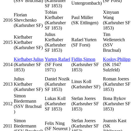
(SSV Bruchsal)
(Karlsruher
(SF Forst)
Untergrombach)
SF 1853)
Tobias
Xinyuan
Florian
Kiefhaber
Paul Müller
Wang
2016
Shevchenko
(Karlsruher
(SK Ettlingen)
(Karlsruher SF
(Karlsruher SF)
SF 1853)
1853)
Julius
Tim
Kiefhaber
Kiefhaber
Rafael Yurten
Wellenreich
2015
Kiefhaber
(Karlsruher
(SF Forst)
(SSV
(Karlsruher SF)
SF 1853)
Bruchsal)
Kiefhaber,Julius
Yurten,Rafael
Fidlin,Simon
Koslov,Philipp
2014
(Karlsruher SF
(SF Forst
(Karlsruher SF
(SK 1947
1853)
1971)
1853)
Sulzfeld)
Julius
Daniel Nozik
Roman Joeres
Linus Koll
2013
Kiefhaber
(Karlsruher
(Karlsruher SF
(Karlsruher SF)
(Karlsruher SF)
SF 1853)
1853)
Simon
Lukas Koll
Stefan Joeres
Ilona Bykov
Biedermann
2012
(Karlsruher
(Karlsruher SF
(Karlsruher SF
(SSV Bruchsal
SF 1853)
1853)
1853)
)
Simon
Stefan Joeres
Joannis Kast
Felix Ning
2011
Biedermann
(Karlsruher SF
(SK
(SF Neureut )