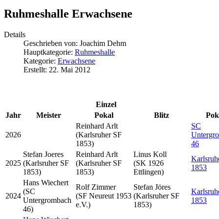
Ruhmeshalle Erwachsene
Details
Geschrieben von:
Joachim Dehm
Hauptkategorie:
Ruhmeshalle
Kategorie:
Erwachsene
Erstellt: 22. Mai 2012
Einzel
Jahr
Meister
Pokal
Blitz
Pok
Reinhard Arlt
SC
2026
(Karlsruher SF
Untergr
1853)
46
Stefan Joeres
Reinhard Arlt
Linus Koll
Karlsruh
2025
(Karlsruher SF
(Karlsruher SF
(SK 1926
1853
1853)
1853)
Ettlingen)
Hans Wiechert
Rolf Zimmer
Stefan Jöres
(SC
Karlsruh
2024
(SF Neureut 1953
(Karlsruher SF
Untergrombach
1853
e.V.)
1853)
46)