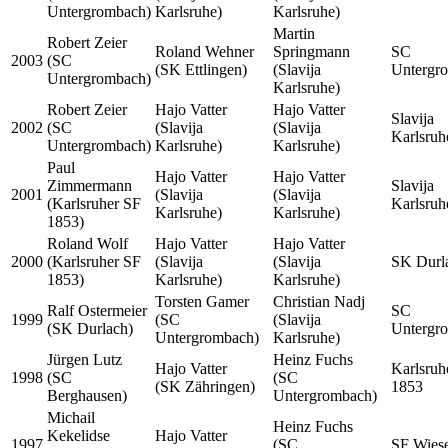
Untergrombach)
Karlsruhe)
Karlsruhe)
Martin
Robert Zeier
Roland Wehner
Springmann
SC
2003
(SC
(SK Ettlingen)
(Slavija
Untergr
Untergrombach)
Karlsruhe)
Robert Zeier
Hajo Vatter
Hajo Vatter
Slavija
2002
(SC
(Slavija
(Slavija
Karlsruh
Untergrombach)
Karlsruhe)
Karlsruhe)
Paul
Hajo Vatter
Hajo Vatter
Zimmermann
Slavija
2001
(Slavija
(Slavija
(Karlsruher SF
Karlsruh
Karlsruhe)
Karlsruhe)
1853)
Roland Wolf
Hajo Vatter
Hajo Vatter
2000
(Karlsruher SF
(Slavija
(Slavija
SK Durl
1853)
Karlsruhe)
Karlsruhe)
Torsten Gamer
Christian Nadj
Ralf Ostermeier
SC
1999
(SC
(Slavija
(SK Durlach)
Untergr
Untergrombach)
Karlsruhe)
Jürgen Lutz
Heinz Fuchs
Hajo Vatter
Karlsruh
1998
(SC
(SC
(SK Zähringen)
1853
Berghausen)
Untergrombach)
Michail
Heinz Fuchs
Kekelidse
Hajo Vatter
1997
(SC
SF Wiese