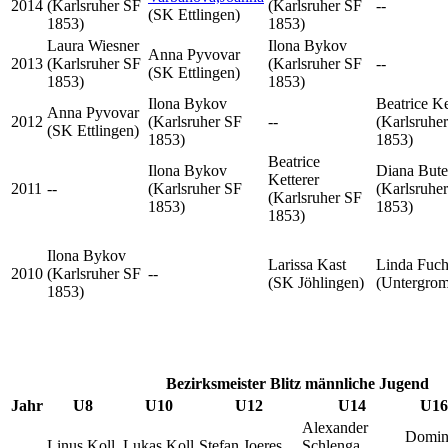
2014
(Karlsruher SF
(Karlsruher SF
--
(SK Ettlingen)
1853)
1853)
Laura Wiesner
Ilona Bykov
Anna Pyvovar
2013
(Karlsruher SF
(Karlsruher SF
--
(SK Ettlingen)
1853)
1853)
Ilona Bykov
Beatrice Ke
Anna Pyvovar
2012
(Karlsruher SF
--
(Karlsruhe
(SK Ettlingen)
1853)
1853)
Beatrice
Ilona Bykov
Diana Bute
Ketterer
2011
--
(Karlsruher SF
(Karlsruhe
(Karlsruher SF
1853)
1853)
1853)
Ilona Bykov
Larissa Kast
Linda Fuch
2010
(Karlsruher SF
--
(SK Jöhlingen)
(Untergro
1853)
Bezirksmeister Blitz männliche Jugend
Jahr
U8
U10
U12
U14
U16
Alexander
Domin
Linus Koll
Lukas Koll
Stefan Joeres
Schlenga