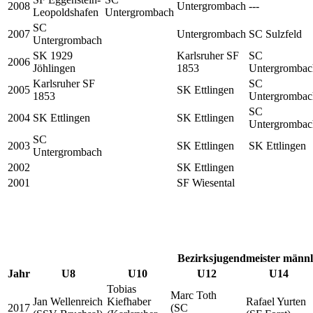
2008
Untergrombach
---
Leopoldshafen
Untergrombach
SC
2007
Untergrombach
SC Sulzfeld
Untergrombach
SK 1929
Karlsruher SF
SC
2006
Jöhlingen
1853
Untergrombac
Karlsruher SF
SC
2005
SK Ettlingen
1853
Untergrombac
SC
2004
SK Ettlingen
SK Ettlingen
Untergrombac
SC
2003
SK Ettlingen
SK Ettlingen
Untergrombach
2002
SK Ettlingen
2001
SF Wiesental
Bezirksjugendmeister männl
Jahr
U8
U10
U12
U14
Tobias
Marc Toth
Jan Wellenreich
Kiefhaber
Rafael Yurten
2017
(SC