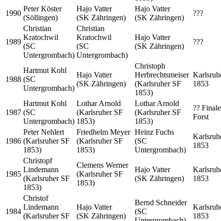
Peter Köster
Hajo Vatter
Hajo Vatter
1990
???
(Söllingen)
(SK Zähringen)
(SK Zähringen)
Christian
Christian
Kratochwil
Kratochwil
Hajo Vatter
1989
???
(SC
(SC
(SK Zähringen)
Untergrombach)
Untergrombach)
Christoph
Hartmut Kohl
Hajo Vatter
Herbrechtsmeiser
Karlsruh
1988
(SC
(SK Zähringen)
(Karlsruher SF
1853
Untergrombach)
1853)
Hartmut Kohl
Lothar Arnold
Lothar Arnold
?? Finale
1987
(SC
(Karlsruher SF
(Karlsruher SF
Forst
Untergrombach)
1853)
1853)
Peter Nehlert
Friedhelm Meyer
Heinz Fuchs
Karlsruh
1986
(Karlsruher SF
(Karlsruher SF
(SC
1853
1853)
1853)
Untergrombach)
Christopf
Clemens Werner
Lindemann
Hajo Vatter
Karlsruh
1985
(Karlsruher SF
(Karlsruher SF
(SK Zähringen)
1853
1853)
1853)
Christof
Bernd Schneider
Lindemann
Hajo Vatter
Karlsruh
1984
(SC
(Karlsruher SF
(SK Zähringen)
1853
Untergrombach)