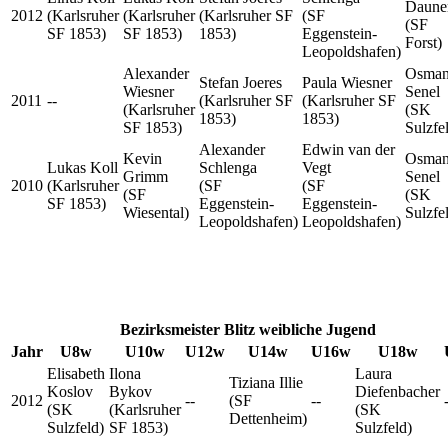
Daune
2012
(Karlsruher
(Karlsruher
(Karlsruher SF
(SF
(SF
SF 1853)
SF 1853)
1853)
Eggenstein-
Forst)
Leopoldshafen)
Alexander
Osma
Stefan Joeres
Paula Wiesner
Wiesner
Senel
2011
--
(Karlsruher SF
(Karlsruher SF
(Karlsruher
(SK
1853)
1853)
SF 1853)
Sulzfe
Alexander
Edwin van der
Kevin
Osma
Lukas Koll
Schlenga
Vegt
Grimm
Senel
2010
(Karlsruher
(SF
(SF
(SF
(SK
SF 1853)
Eggenstein-
Eggenstein-
Wiesental)
Sulzfe
Leopoldshafen)
Leopoldshafen)
Bezirksmeister Blitz weibliche Jugend
Jahr
U8w
U10w
U12w
U14w
U16w
U18w
Elisabeth
Ilona
Laura
Tiziana Illie
Koslov
Bykov
Diefenbacher
2012
--
(SF
--
(SK
(Karlsruher
(SK
Dettenheim)
Sulzfeld)
SF 1853)
Sulzfeld)