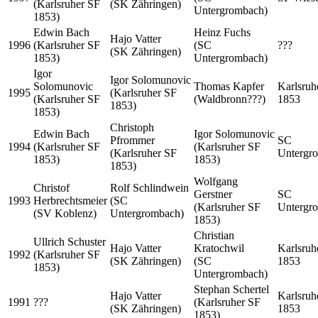
(Karlsruher SF
(SK Zähringen)
Untergrombach)
1853)
Edwin Bach
Heinz Fuchs
Hajo Vatter
1996
(Karlsruher SF
(SC
???
(SK Zähringen)
1853)
Untergrombach)
Igor
Igor Solomunovic
Solomunovic
Thomas Kapfer
Karlsruh
1995
(Karlsruher SF
(Karlsruher SF
(Waldbronn???)
1853
1853)
1853)
Christoph
Edwin Bach
Igor Solomunovic
Pfrommer
SC
1994
(Karlsruher SF
(Karlsruher SF
(Karlsruher SF
Untergr
1853)
1853)
1853)
Wolfgang
Christof
Rolf Schlindwein
Gerstner
SC
1993
Herbrechtsmeier
(SC
(Karlsruher SF
Untergr
(SV Koblenz)
Untergrombach)
1853)
Christian
Ullrich Schuster
Hajo Vatter
Kratochwil
Karlsruh
1992
(Karlsruher SF
(SK Zähringen)
(SC
1853
1853)
Untergrombach)
Stephan Schertel
Hajo Vatter
Karlsruh
1991
???
(Karlsruher SF
(SK Zähringen)
1853
1853)