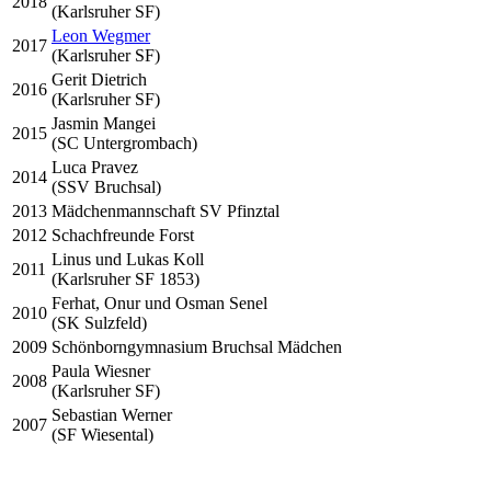
2018
(Karlsruher SF)
Leon Wegmer
2017
(Karlsruher SF)
Gerit Dietrich
2016
(Karlsruher SF)
Jasmin Mangei
2015
(SC Untergrombach)
Luca Pravez
2014
(SSV Bruchsal)
2013
Mädchenmannschaft SV Pfinztal
2012
Schachfreunde Forst
Linus und Lukas Koll
2011
(Karlsruher SF 1853)
Ferhat, Onur und Osman Senel
2010
(SK Sulzfeld)
2009
Schönborngymnasium Bruchsal Mädchen
Paula Wiesner
2008
(Karlsruher SF)
Sebastian Werner
2007
(SF Wiesental)