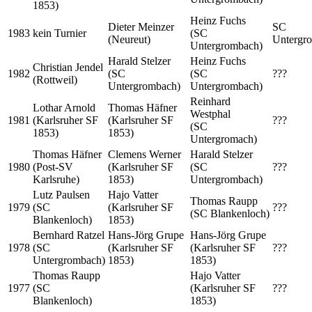
1853)
Heinz Fuchs
Dieter Meinzer
SC
1983
kein Turnier
(SC
(Neureut)
Untergr
Untergrombach)
Harald Stelzer
Heinz Fuchs
Christian Jendel
1982
(SC
(SC
???
(Rottweil)
Untergrombach)
Untergrombach)
Reinhard
Lothar Arnold
Thomas Häfner
Westphal
1981
(Karlsruher SF
(Karlsruher SF
???
(SC
1853)
1853)
Untergromach)
Thomas Häfner
Clemens Werner
Harald Stelzer
1980
(Post-SV
(Karlsruher SF
(SC
???
Karlsruhe)
1853)
Untergrombach)
Lutz Paulsen
Hajo Vatter
Thomas Raupp
1979
(SC
(Karlsruher SF
???
(SC Blankenloch)
Blankenloch)
1853)
Bernhard Ratzel
Hans-Jörg Grupe
Hans-Jörg Grupe
1978
(SC
(Karlsruher SF
(Karlsruher SF
???
Untergrombach)
1853)
1853)
Thomas Raupp
Hajo Vatter
1977
(SC
(Karlsruher SF
???
Blankenloch)
1853)