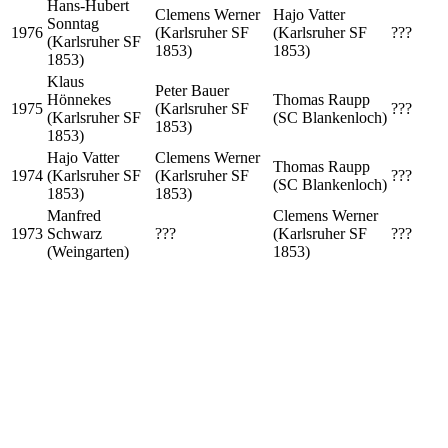
Hans-Hubert
Clemens Werner
Hajo Vatter
Sonntag
1976
(Karlsruher SF
(Karlsruher SF
???
(Karlsruher SF
1853)
1853)
1853)
Klaus
Peter Bauer
Hönnekes
Thomas Raupp
1975
(Karlsruher SF
???
(Karlsruher SF
(SC Blankenloch)
1853)
1853)
Hajo Vatter
Clemens Werner
Thomas Raupp
1974
(Karlsruher SF
(Karlsruher SF
???
(SC Blankenloch)
1853)
1853)
Manfred
Clemens Werner
1973
Schwarz
???
(Karlsruher SF
???
(Weingarten)
1853)