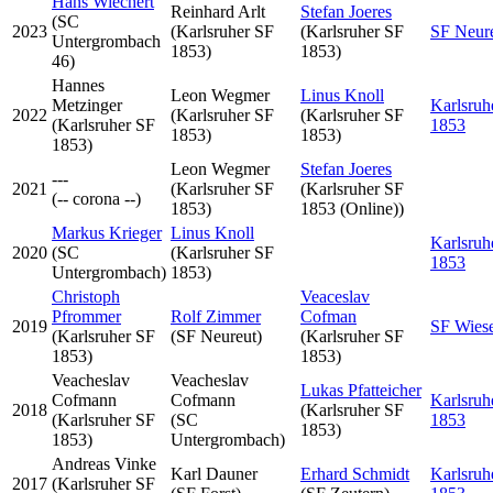
Hans Wiechert
Reinhard Arlt
Stefan Joeres
(SC
2023
(Karlsruher SF
(Karlsruher SF
SF Neur
Untergrombach
1853)
1853)
46)
Hannes
Leon Wegmer
Linus Knoll
Metzinger
Karlsruh
2022
(Karlsruher SF
(Karlsruher SF
(Karlsruher SF
1853
1853)
1853)
1853)
Leon Wegmer
Stefan Joeres
---
2021
(Karlsruher SF
(Karlsruher SF
(-- corona --)
1853)
1853 (Online))
Markus Krieger
Linus Knoll
Karlsruh
2020
(SC
(Karlsruher SF
1853
Untergrombach)
1853)
Christoph
Veaceslav
Pfrommer
Rolf Zimmer
Cofman
2019
SF Wiese
(Karlsruher SF
(SF Neureut)
(Karlsruher SF
1853)
1853)
Veacheslav
Veacheslav
Lukas Pfatteicher
Cofmann
Cofmann
Karlsruh
2018
(Karlsruher SF
(Karlsruher SF
(SC
1853
1853)
1853)
Untergrombach)
Andreas Vinke
Karl Dauner
Erhard Schmidt
Karlsruh
2017
(Karlsruher SF