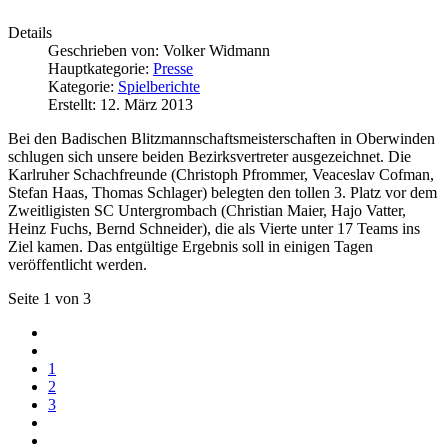
Details
Geschrieben von:
Volker Widmann
Hauptkategorie:
Presse
Kategorie:
Spielberichte
Erstellt: 12. März 2013
Bei den Badischen Blitzmannschaftsmeisterschaften in Oberwinden
schlugen sich unsere beiden Bezirksvertreter ausgezeichnet. Die
Karlruher Schachfreunde (Christoph Pfrommer, Veaceslav Cofman,
Stefan Haas, Thomas Schlager) belegten den tollen 3. Platz vor dem
Zweitligisten SC Untergrombach (Christian Maier, Hajo Vatter,
Heinz Fuchs, Bernd Schneider), die als Vierte unter 17 Teams ins
Ziel kamen. Das entgültige Ergebnis soll in einigen Tagen
veröffentlicht werden.
Seite 1 von 3
1
2
3