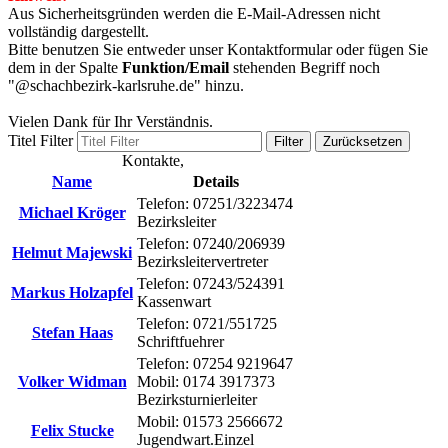
Aus Sicherheitsgründen werden die E-Mail-Adressen nicht
vollständig dargestellt.
Bitte benutzen Sie entweder unser Kontaktformular oder fügen Sie
dem in der Spalte
Funktion/Email
stehenden Begriff noch
"@schachbezirk-karlsruhe.de" hinzu.
Vielen Dank für Ihr Verständnis.
Titel Filter
Filter
Zurücksetzen
Kontakte,
Name
Details
Telefon: 07251/3223474
Michael Kröger
Bezirksleiter
Telefon: 07240/206939
Helmut Majewski
Bezirksleitervertreter
Telefon: 07243/524391
Markus Holzapfel
Kassenwart
Telefon: 0721/551725
Stefan Haas
Schriftfuehrer
Telefon: 07254 9219647
Volker Widman
Mobil: 0174 3917373
Bezirksturnierleiter
Mobil: 01573 2566672
Felix Stucke
Jugendwart.Einzel