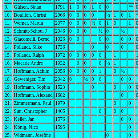
9.
Gülsen, Sinan
1791
1
0
0
1
0
0
**
10.
Bouillon, Christi
2066
0
0
0
0
½
1
0
1
11.
Werner, Martin
2077
0
0
0
½
0
1
0
1
12.
Schmitt-Schott, J
2046
0
0
0
½
0
½
13.
Giacomelli, Bernd
1926
0
0
0
0
0
0
14.
Pollandt, Silke
1736
0
0
0
15.
Pollandt, Ralph
1972
0
0
0
0
0
1
16.
Macarie Andre
1932
0
0
0
½
1
17.
Hoffmann, Achim
2056
0
0
0
0
1
0
½
18.
Geweniger, Tim
2042
0
½
0
0
0
0
19.
Hoffmann, Sophia
1523
0
0
0
20.
Hoffmann, Alexand
1682
0
21.
Zimmermann, Paul
1979
0
0
22.
Sun, Christopher
1405
0
0
0
23.
Keller, Jan
1576
0
0
24.
König, Nico
1595
0
25.
Widmann, Josefine
0
0