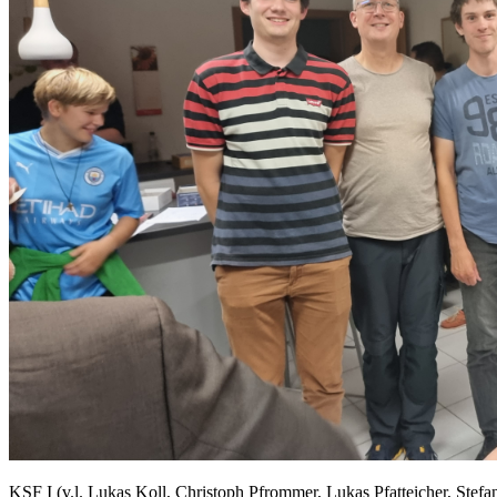
KSF I (v.l. Lukas Koll, Christoph Pfrommer, Lukas Pfatteicher, Stefan