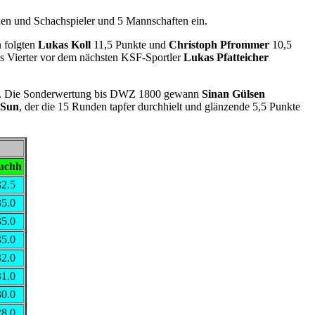
nen und Schachspieler und 5 Mannschaften ein.
n folgten
Lukas Koll
11,5 Punkte und
Christoph Pfrommer
10,5
ls Vierter vor dem nächsten KSF-Sportler
Lukas Pfatteicher
ilten. Die Sonderwertung bis DWZ 1800 gewann
Sinan Gülsen
 Sun
, der die 15 Runden tapfer durchhielt und glänzende 5,5 Punkte
uchh
32.5
35.0
35.0
35.0
32.0
31.0
30.0
28.0