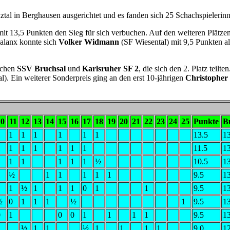
tal in Berghausen ausgerichtet und es fanden sich 25 Schachspielerin
mit 13,5 Punkten den Sieg für sich verbuchen. Auf den weiteren Plätze
halanx konnte sich
Volker Widmann
(SF Wiesental) mit 9,5 Punkten a
ichen
SSV Bruchsal
und
Karlsruher SF 2
, die sich den 2. Platz te
). Ein weiterer Sonderpreis ging an den erst 10-jährigen
Christopher
10
11
12
13
14
15
16
17
18
19
20
21
22
23
24
25
Punkte
B
1
1
1
1
1
1
1
13.5
1
1
1
1
1
1
1
1
11.5
1
1
1
1
1
1
1
½
10.5
1
1
½
1
1
1
1
1
9.5
1
1
½
1
1
1
0
1
1
9.5
1
½
0
1
1
1
½
1
9.5
1
0
1
0
0
1
1
1
1
9.5
1
1
½
1
1
½
1
1
1
1
9.0
1