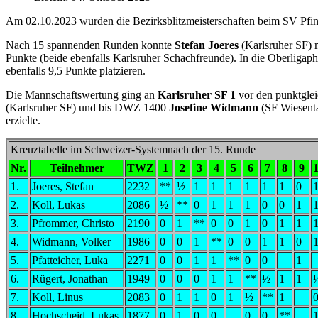
Am 02.10.2023 wurden die Bezirksblitzmeisterschaften beim SV Pfinz
Nach 15 spannenden Runden konnte
Stefan Joeres
(Karlsruher SF) 
Punkte (beide ebenfalls Karlsruher Schachfreunde). In die Oberligap
ebenfalls 9,5 Punkte platzieren.
Die Mannschaftswertung ging an
Karlsruher SF 1
vor den punktgle
(Karlsruher SF) und bis DWZ 1400
Josefine Widmann
(SF Wiesental
erzielte.
Kreuztabelle im Schweizer-Systemnach der 15. Runde
Nr.
Teilnehmer
TWZ
1
2
3
4
5
6
7
8
9
1.
Joeres, Stefan
2232
**
½
1
1
1
1
1
1
0
2.
Koll, Lukas
2086
½
**
0
1
1
1
0
0
1
3.
Pfrommer, Christo
2190
0
1
**
0
0
1
0
1
1
4.
Widmann, Volker
1986
0
0
1
**
0
0
1
1
0
5.
Pfatteicher, Luka
2271
0
0
1
1
**
0
0
1
6.
Rügert, Jonathan
1949
0
0
0
1
1
**
½
1
1
7.
Koll, Linus
2083
0
1
1
0
1
½
**
1
8.
Hochscheid, Lukas
1877
0
1
0
0
0
0
**