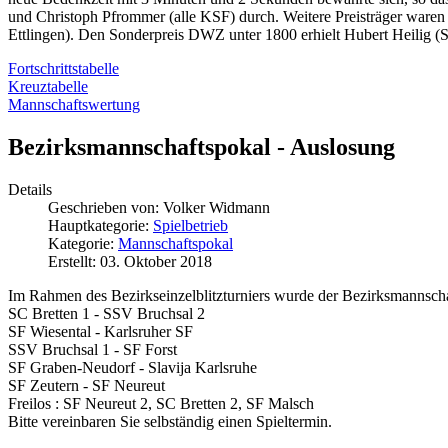
und Christoph Pfrommer (alle KSF) durch. Weitere Preisträger ware
Ettlingen). Den Sonderpreis DWZ unter 1800 erhielt Hubert Heilig (
Fortschrittstabelle
Kreuztabelle
Mannschaftswertung
Bezirksmannschaftspokal - Auslosung
Details
Geschrieben von:
Volker Widmann
Hauptkategorie:
Spielbetrieb
Kategorie:
Mannschaftspokal
Erstellt: 03. Oktober 2018
Im Rahmen des Bezirkseinzelblitzturniers wurde der Bezirksmannschaf
SC Bretten 1 - SSV Bruchsal 2
SF Wiesental - Karlsruher SF
SSV Bruchsal 1 - SF Forst
SF Graben-Neudorf - Slavija Karlsruhe
SF Zeutern - SF Neureut
Freilos : SF Neureut 2, SC Bretten 2, SF Malsch
Bitte vereinbaren Sie selbständig einen Spieltermin.