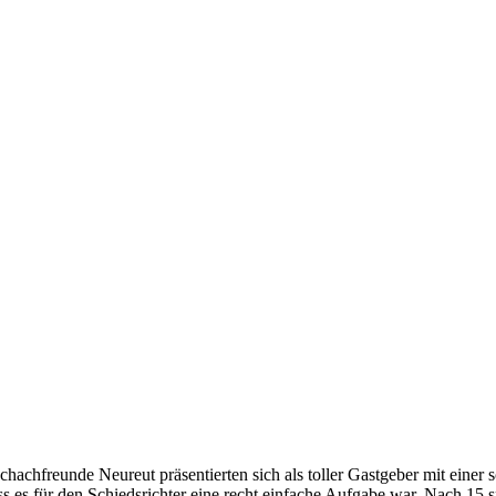
chachfreunde Neureut präsentierten sich als toller Gastgeber mit eine
s es für den Schiedsrichter eine recht einfache Aufgabe war. Nach 15