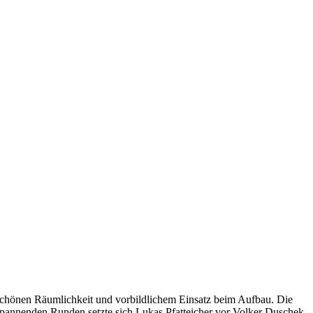
r schönen Räumlichkeit und vorbildlichem Einsatz beim Aufbau. Die
 spannenden Runden setzte sich Lukas Pfatteicher vor Volker Duschek