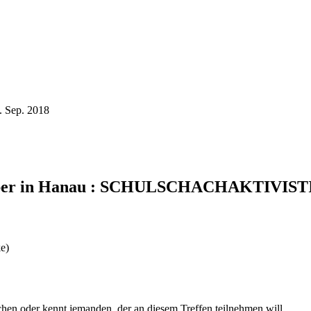
. Sep. 2018
eptember in Hanau : SCHULSCHACHAKTI
ke)
ochen oder kennt jemanden, der an diesem Treffen teilnehmen will.