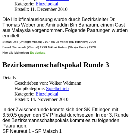
Kategorie:
Einzelpokal
Erstellt: 11. Dezember 2010
Die Halbfinalauslosung wurde durch Bezirksleiter Dr.
Thomas Weber und Aminuddin Bin Baharum, einem Gast
aus Malaysia vorgenommen. Folgende Paarungen wurden
ermittelt:
Stefan Doll (Untergrombach) 2107 Ha-Jo Vatter (HD-Hdsheim) 2296
Bernd Giacomelli (Pfinztal) 1999 Mikhail Petrov (Slavija Karls.) 1928
Hier alle bisherigen
Ergebnisse
.
Bezirksmannschaftspokal Runde 3
Details
Geschrieben von:
Volker Widmann
Hauptkategorie:
Spielbetrieb
Kategorie:
Einzelpokal
Erstellt: 14. November 2010
In der Zwischenrunde konnte sich der SK Ettlingen mit
3,5:0,5 gegen den SV Pfinztal durchsetzen. In der 3. Runde
des Bezirksmannschaftspokals kommt es zu folgenden
Paarungen:
SF Neureut 1 - SF Malsch 1