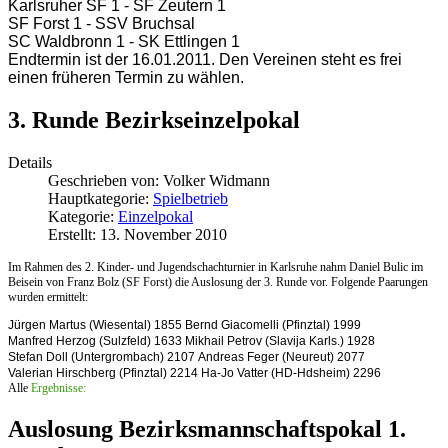
Karlsruher SF 1 - SF Zeutern 1
SF Forst 1 - SSV Bruchsal
SC Waldbronn 1 - SK Ettlingen 1
Endtermin ist der 16.01.2011. Den Vereinen steht es frei
einen früheren Termin zu wählen.
3. Runde Bezirkseinzelpokal
Details
Geschrieben von:
Volker Widmann
Hauptkategorie:
Spielbetrieb
Kategorie:
Einzelpokal
Erstellt: 13. November 2010
Im Rahmen des 2. Kinder- und Jugendschachturnier in Karlsruhe nahm Daniel Bulic im
Beisein von Franz Bolz (SF Forst) die Auslosung der 3. Runde vor. Folgende Paarungen
wurden ermittelt:
Jürgen Martus (Wiesental) 1855
Bernd Giacomelli (Pfinztal) 1999
Manfred Herzog (Sulzfeld)
1633
Mikhail Petrov (Slavija Karls.) 1928
Stefan Doll (Untergrombach)
2107
Andreas Feger (Neureut) 2077
Valerian Hirschberg (Pfinztal)
2214
Ha-Jo Vatter (HD-Hdsheim)
2296
Alle
Ergebnisse:
Auslosung Bezirksmannschaftspokal 1.