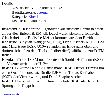
Details
Geschrieben von:
Andreas Vinke
Hauptkategorie:
Jugend
Kategorie:
Einzel
Erstellt: 07. Januar 2019
Insgesamt 21 Kinder und Jugendliche aus unserem Bezirk nahmen
an der diesjährigen BJEM teil. Dabei waren sie sehr erfolgreich.
Gleich drei neue Badische Meister kommen aus dem Bezirk
Karlsruhe. Xinyuan Wang (KSF, U14), Darja Fischer (KSF, U12w)
und Mara Haug (KSF, U10w) standen am Ende ganz oben und
durften sich neben dem Titel auch über die Qualifikation zur DJEM
freuen.
Ebenfalls für die DJEM qualifizierte sich Sophia Hoffmann (KSF)
als Vizemeisterin in der U12w.
In der U12 wurde Hendrik Hänselmann (KSF) Dritter. Er muss um
einen Qualifikationsplatz für die DJEM mit Tobias Kiefhaber
(KSF), der Vierter wurde, und Danil Shapiro stechen.
In der U14w schaffte zudem Hannah Schulz (KSF) als Dritte den
Sprung aufs Treppchen.
Turnierseite